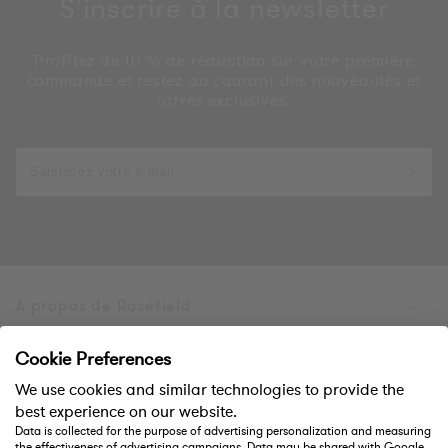
S'inscrire à la newsletter
Profitez de 10 % de réduction sur votre première
commande et restez au courant des nouveautés et
offres exclusives.
A propos de Rosefield
Des produits
Cookie Preferences
We use cookies and similar technologies to provide the
Aide
best experience on our website.
Data is collected for the purpose of advertising personalization and measuring
the effectiveness of advertising campaigns. Data may be shared with Google