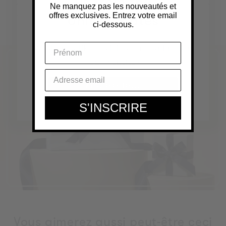
us from the
Ne manquez pas les nouveautés et
Spécification
+
offres exclusives. Entrez votre email
United States
ci-dessous.
Would you like to visit us on our English
(US) website?
YES, GO TO...
S'INSCRIRE
Vous aimerez aussi peut-être ceci