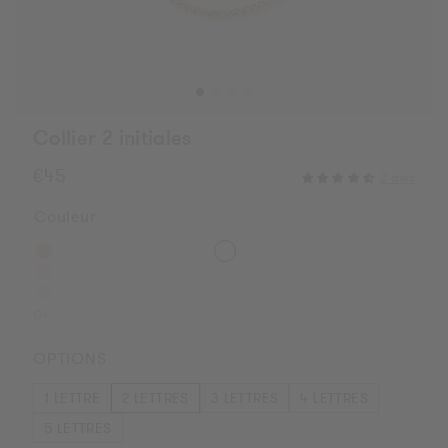
Collier 2 initiales
Prix
€45
2 avis
habituel
Couleur
Or
OPTIONS
1 LETTRE
2 LETTRES
3 LETTRES
4 LETTRES
5 LETTRES