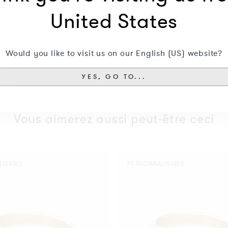
United States
Would you like to visit us on our English (US) website?
YES, GO TO...
Vous aimerez aussi peut-être ceci
Bague
LISABLE
PERSONNALISABLE
Ovale