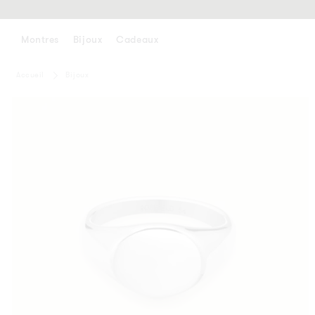
ALLER
AU
CONTENU
Montres
Bijoux
Cadeaux
Accueil
Bijoux