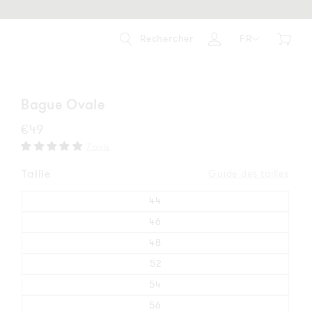
Rechercher
FR
Panier
Se
connecter
Bague Ovale
Prix
€49
habituel
7 avis
Taille
Guide des tailles
44
46
48
52
54
56