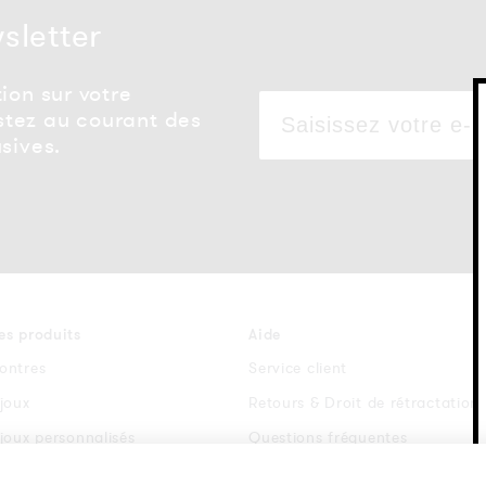
wsletter
ion sur votre
tez au courant des
sives.
es produits
Aide
ontres
Service client
ijoux
Retours & Droit de rétractation
ijoux personnalisés
Questions fréquentes
racelets de montre
Conditions générales