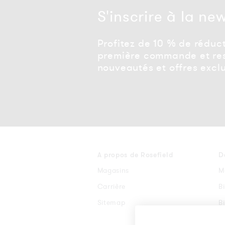
S'inscrire à la ne
Profitez de 10 % de réduct
première commande et res
nouveautés et offres exclu
A propos de Rosefield
D
Magasins
M
Carrière
B
Sitemap
B
B