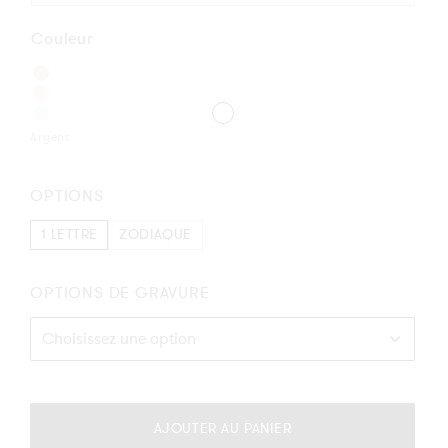
Couleur
Argent
OPTIONS
1 LETTRE
ZODIAQUE
OPTIONS DE GRAVURE
Complétez
votre
sélection
AJOUTER AU PANIER