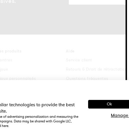
sives.
es produits
Aide
ontres
Service client
ijoux
Retours & Droit de rétractation
ijoux personnalisés
Questions fréquentes
racelets de montre
Conditions générales
ijoux cadeau femme
Politique de confidentialite
ilar technologies to provide the best
Ok
ite.
Manage 
ose of advertising personalization and measuring the
campaigns. Data may be shared with Google LLC,
d
here
.