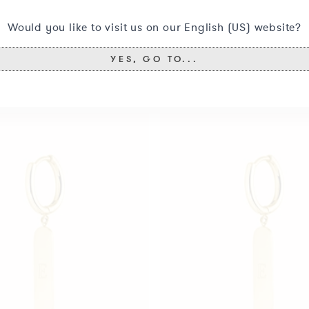
Would you like to visit us on our English (US) website?
YES, GO TO...
Vous aimerez aussi peut-être ceci
Boucle
D'Oreille
Barre