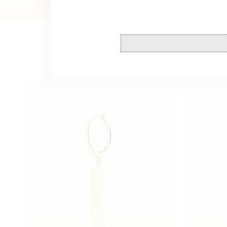
Boucle
Boucle
D'Oreille
D'Oreille
Barre
Barre