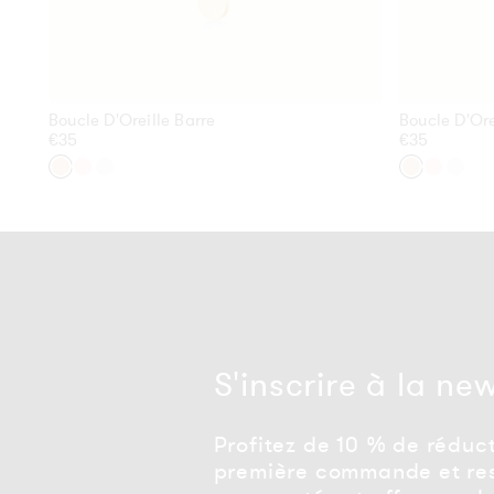
Boucle D'Oreille Barre
Boucle D'Ore
Prix
€35
Prix
€35
habituel
habituel
Or
Or
Argent
Or
Or
Arge
Rose
Rose
S'inscrire à la ne
Profitez de 10 % de réduct
première commande et res