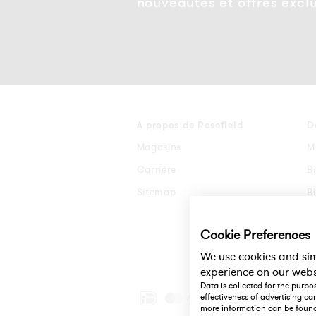
nouveautés et offres exclu
A propos de Rosefield
D
Magasins
M
Carrière
B
Sitemap
B
B
Cookie Preferences
B
We use cookies and sim
experience on our webs
Data is collected for the purp
Méthodes
effectiveness of advertising 
de
more information can be foun