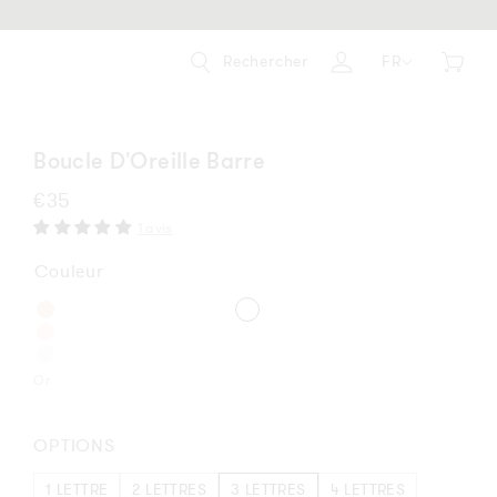
Rechercher
FR
Panier
Se
connecter
Boucle D'Oreille Barre
Prix
€35
habituel
1 avis
Couleur
Or
OPTIONS
1 LETTRE
2 LETTRES
3 LETTRES
4 LETTRES