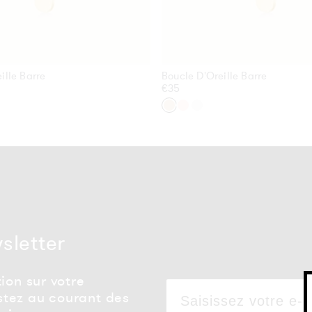
ille Barre
Boucle D'Oreille Barre
Prix
€35
habituel
nt
Or
Or
Argent
Rose
wsletter
ion sur votre
tez au courant des