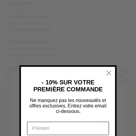
Description
+
Matière du bracelet
+
Couleur du bracelet
+
Couleur du fermoir
+
Largeur du bracelet
+
Livraison
+
- 10% SUR VOTRE
We think you're visiting
PREMIÈRE COMMANDE
us from the
Ne manquez pas les nouveautés et
offres exclusives. Entrez votre email
United States
ci-dessous.
Would you like to visit us on our English
(US) website?