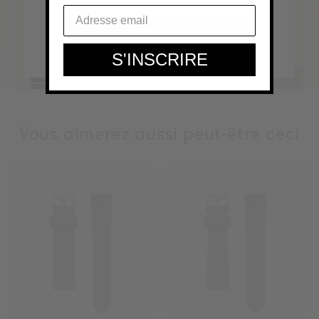
YES, GO TO...
S'INSCRIRE
Vous aimerez aussi peut-être ceci
Bracelet
Bracelet
Gris
Gris
Elephant
Elephant
Or
Or
Rose
Rose