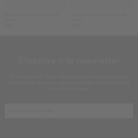
Bracelet Gris Elephant Or
Bracelet Gris Elephant Or
Rose
Rose
Prix
€35
Prix
€35
habituel
habituel
S'inscrire à la newsletter
Profitez de 10 % de réduction sur votre première
commande et restez au courant des nouveautés et
offres exclusives.