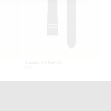
Bracelet Vert Forêt Or
Brac
Prix
€35
Prix
€35
habituel
hab