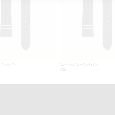
t Forêt Or
Bracelet Vert Forêt Or
Prix
€35
habituel