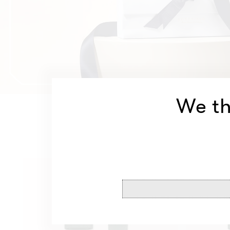
We th
Bracelet
Bracelet
Vert
Vert
Forêt
Forêt
Or
Or