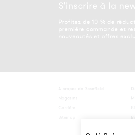
S'inscrire à la ne
Profitez de 10 % de réduct
première commande et res
nouveautés et offres exclu
A propos de Rosefield
D
Magasins
M
Carrière
B
Sitemap
B
B