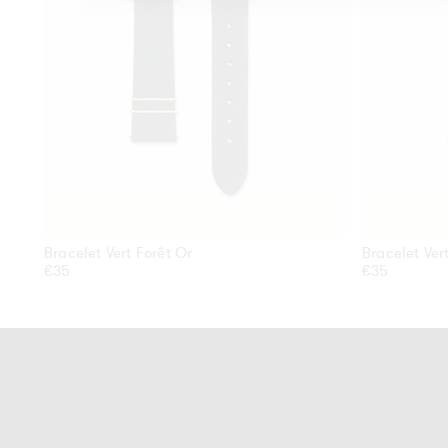
Bracelet Vert Forêt Or
Bracelet Ver
Prix
€35
Prix
€35
habituel
habituel