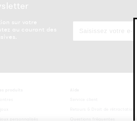
wsletter
ion sur votre
tez au courant des
sives.
es produits
Aide
ontres
Service client
ijoux
Retours & Droit de rétractation
ijoux personnalisés
Questions fréquentes
racelets de montre
Conditions générales