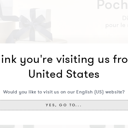
ink you're visiting us fr
Vous aimerez aussi peut-être ceci
United States
Bracelet
Would you like to visit us on our English (US) website?
Vert
Forêt
YES, GO TO...
Or