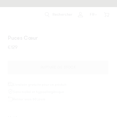
Rechercher
FR
Panier
Se
connecter
Puces Cœur
Prix
€129
habituel
RUPTURE DE STOCK
Livraison gratuite pour ce produit
Sans nickel et hypoallergénique
Retour sous 60 jours