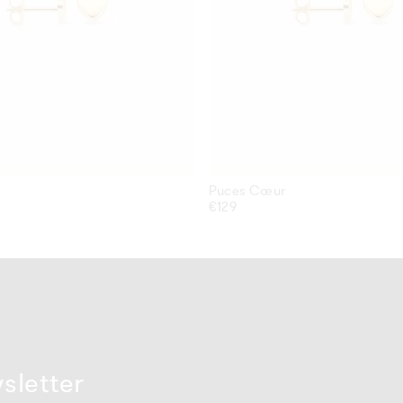
Puces Cœur
Prix
€129
habituel
wsletter