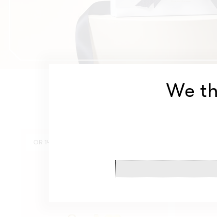
We th
Puces
Puces
OR 14K
OR 14K
Cœur
Cœur