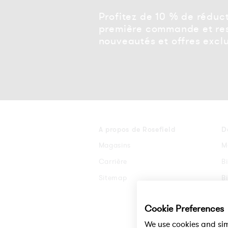
Profitez de 10 % de réduct
première commande et res
nouveautés et offres exclu
A propos de Rosefield
D
Magasins
M
Carrière
B
Sitemap
B
B
Cookie Preferences
B
We use cookies and sim