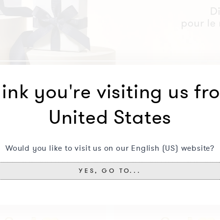
ink you're visiting us fr
Vous aimerez aussi peut-être ceci
United States
Puces
OR 14K
Cœur
Would you like to visit us on our English (US) website?
YES, GO TO...