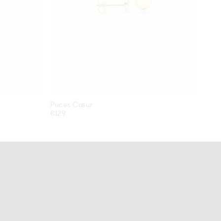
Puces Cœur
Puc
Prix
€129
Prix
€12
habituel
hab