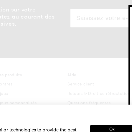
ion sur votre
tez au courant des
sives.
es produits
Aide
ontres
Service client
ijoux
Retours & Droit de rétractation
ijoux personnalisés
Questions fréquentes
racelets de montre
Conditions générales
ijoux cadeau femme
Politique de confidentialite
ilar technologies to provide the best
Ok