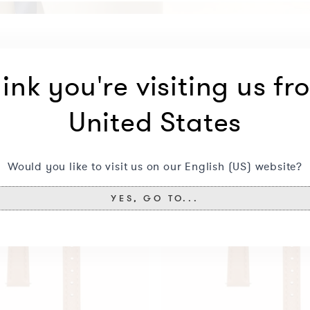
Vous aimerez aussi peut-être ceci
ink you're visiting us fr
Marron
United States
Cuir
Bracelet
Would you like to visit us on our English (US) website?
YES, GO TO...