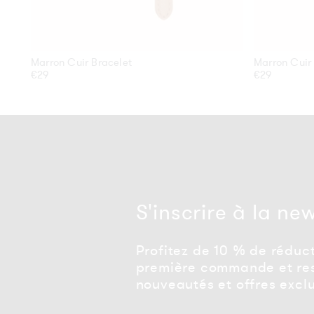
Marron Cuir Bracelet
Marron Cuir
Prix
€29
Prix
€29
habituel
habituel
S'inscrire à la ne
Profitez de 10 % de réduct
première commande et res
nouveautés et offres exclu