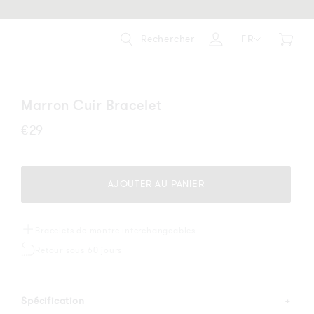
Rechercher
FR
Panier
Se
connecter
Marron Cuir Bracelet
Prix
€29
habituel
AJOUTER AU PANIER
Bracelets de montre interchangeables
Retour sous 60 jours
Spécification
+