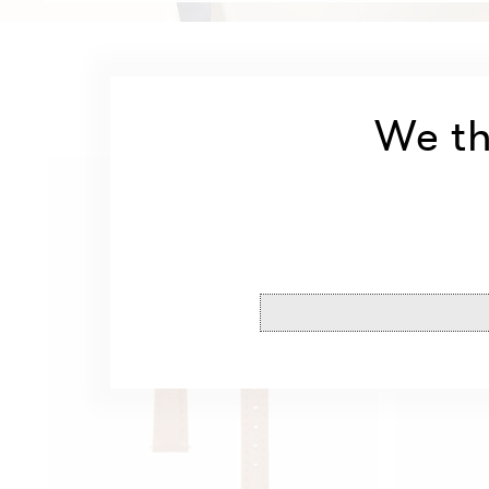
We th
Marron
Marron
Cuir
Cuir
Bracelet
Bracelet