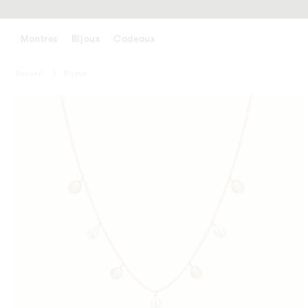
ALLER
AU
CONTENU
Montres
Bijoux
Cadeaux
Accueil
Bijoux