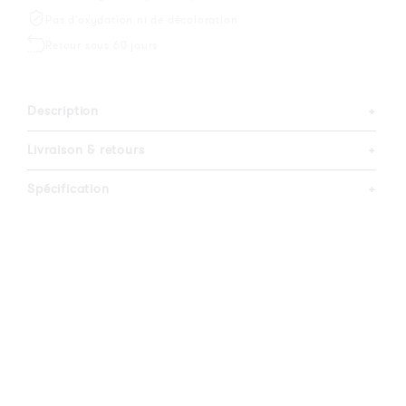
Pas d'oxydation ni de décoloration
Retour sous 60 jours
Description
+
Livraison & retours
+
Spécification
+