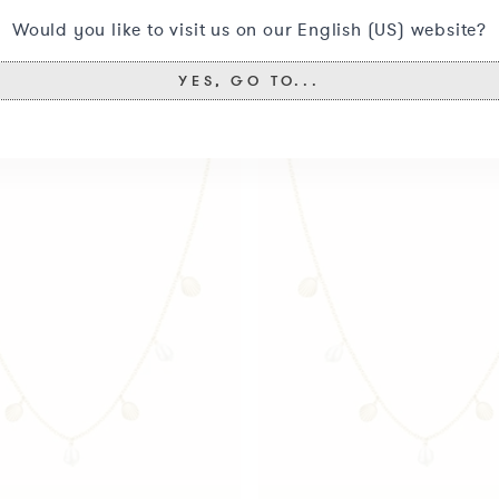
Would you like to visit us on our English (US) website?
Vous aimerez aussi peut-être ceci
YES, GO TO...
Collier
multi
s
coquillages
&
perles