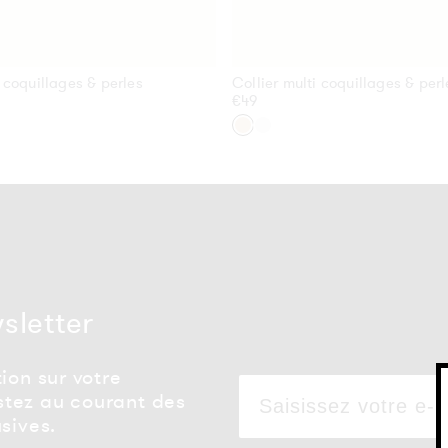
i coquillages & perles
Collier multi coquillages & perl
Prix
€49
habituel
Or
Argent
wsletter
ion sur votre
tez au courant des
sives.