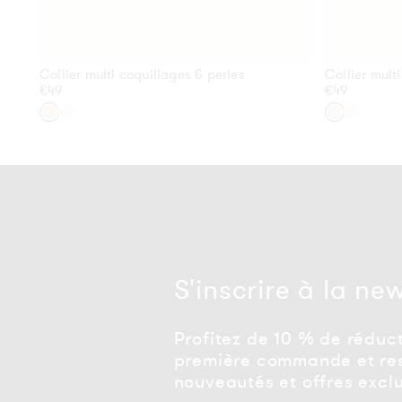
Collier multi coquillages & perles
Collier mult
Prix
€49
Prix
€49
habituel
habituel
Or
Argent
Or
Argent
S'inscrire à la ne
Profitez de 10 % de réduct
première commande et res
nouveautés et offres exclu