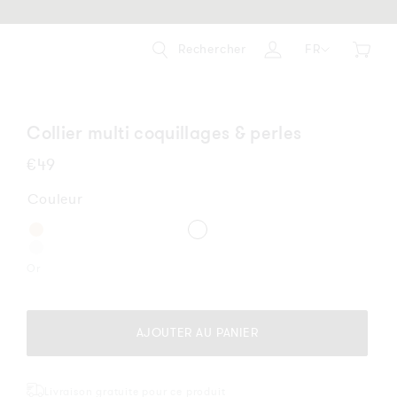
Rechercher
FR
Panier
Se
connecter
Collier multi coquillages & perles
Prix
€49
habituel
Couleur
Or
AJOUTER AU PANIER
Livraison gratuite pour ce produit